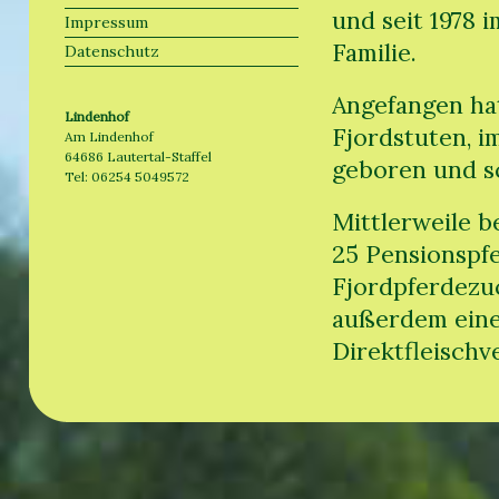
und seit 1978 i
Impressum
Familie.
Datenschutz
Angefangen hat
Lindenhof
Fjordstuten, i
Am Lindenhof
64686 Lautertal-Staffel
geboren und s
Tel: 06254 5049572
Mittlerweile b
25 Pensionspf
Fjordpferdezuc
außerdem eine
Direktfleisch