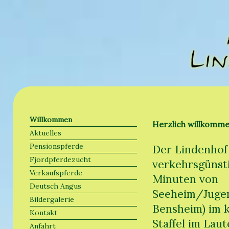
Willkommen
Herzlich willkomm
Aktuelles
Pensionspferde
Der Lindenhof 
Fjordpferdezucht
verkehrsgünsti
Verkaufspferde
Minuten von
Deutsch Angus
Seeheim/Juge
Bildergalerie
Bensheim) im k
Kontakt
Staffel im Laut
Anfahrt